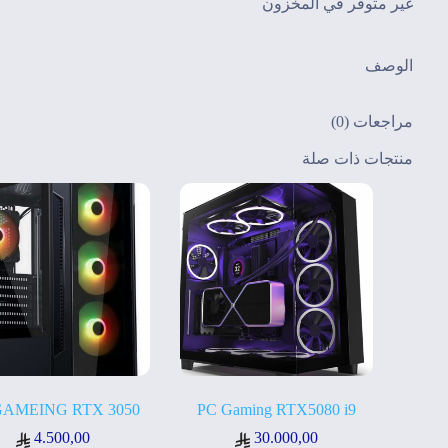
غير متوفر في المخزون
الوصف
مراجعات (0)
منتجات ذات صلة
GAMEING RTX 3050
PC Gaming RTX5080 i9
4.500,00
30.000,00