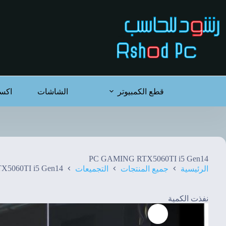
لتجاوز
لى
لمحتوى
قطع الكمبيوتر
الشاشات
اكس
PC GAMING RTX5060TI i5 Gen14
5060TI i5 Gen14
الرئيسية
جميع المنتجات
التجميعات
نفذت الكمية