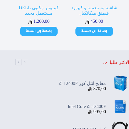
شاشة مستعمله و كيبورد
كمبيوتر مكتبي DELL
قيمنق ميكانكيل
مستعمل مجدد
1.200,00
450,00
إضافة إلى السلة
إضافة إلى السلة
الاكثر طلبا
معالج انتل كور i5 12400F
870,00
Intel Core i5-13400F
995,00