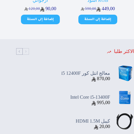
RGB اسود
أرجواني
90,00
449,00
120,00
590,00
السعر
السعر
السعر
السعر
الحالي
الأصلي
الحالي
الأصلي
إضافة إلى السلة
إضافة إلى السلة
هو:
هو:
هو:
هو:
120,00.
90,00.
590,00.
449,00.
الاكثر طلبا
معالج انتل كور i5 12400F
870,00
Intel Core i5-13400F
995,00
كيبل HDMI 1.5M
20,00