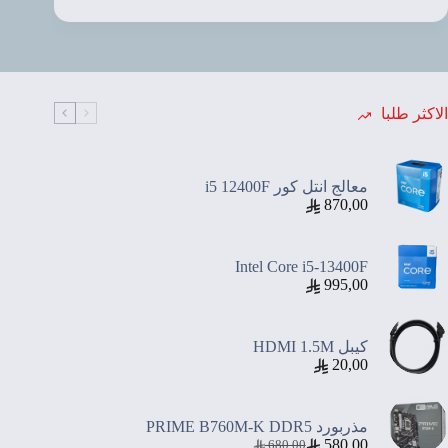
ذكر
الى
انثى
1.5M
الاكثر طلبا
معالج انتل كور i5 12400F
870,00
Intel Core i5-13400F
995,00
كيبل HDMI 1.5M
20,00
مذربورد PRIME B760M-K DDR5
580,00
680,00