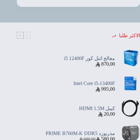
تجاري
Type-
C
الاكثر طلبا
معالج انتل كور i5 12400F
870,00
Intel Core i5-13400F
995,00
كيبل HDMI 1.5M
20,00
مذربورد PRIME B760M-K DDR5
580,00
680,00