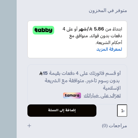
متوفر في المخزون
كمية
إضافة إلى السلة
محول
شاحن
بطارية
مراجعات (0)
لابتوب
Lenovo