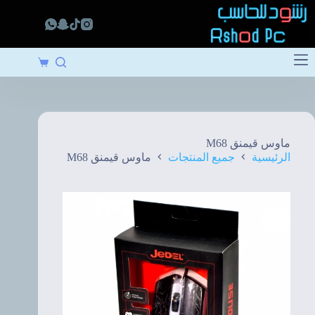
لتجاوز
لى
لمحتوى
عربة
التسوق
ماوس قيمنق M68
الرئيسية
جميع المنتجات
ماوس قيمنق M68