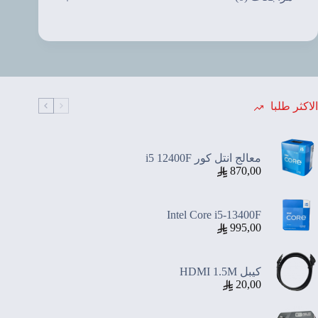
الاكثر طلبا
معالج انتل كور i5 12400F
870,00
Intel Core i5-13400F
995,00
كيبل HDMI 1.5M
20,00