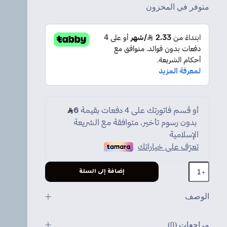
متوفر في المخزون
كمية
إضافة إلى السلة
ماوس
قيمنق
M68
الوصف
مراجعات (0)