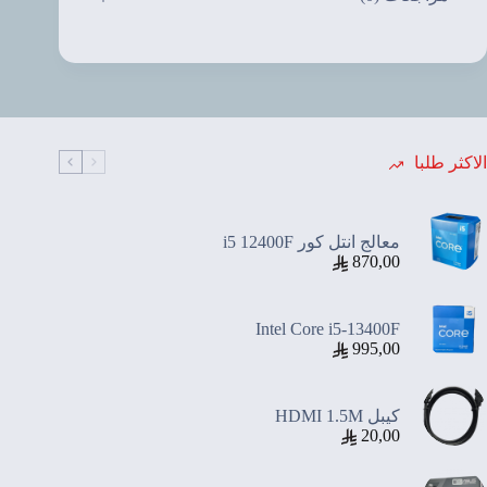
الاكثر طلبا
معالج انتل كور i5 12400F
870,00
Intel Core i5-13400F
995,00
كيبل HDMI 1.5M
20,00