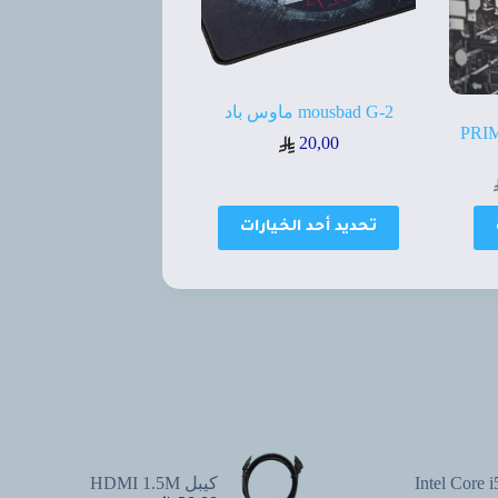
mousbad G-2 ماوس باد
PRIME 
20,00
هناك
تحديد أحد الخيارات
العديد
من
الأشكال
المختلفة
لهذا
المنتج.
يمكن
اختيار
الخيارات
على
صفحة
المنتج
Intel Core 
كيبل HDMI 1.5M