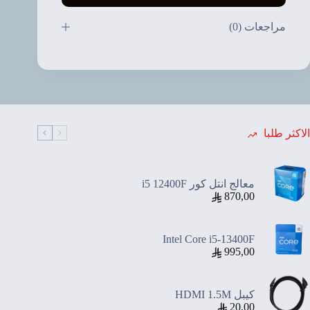
مراجعات (0)
الاكثر طلبا
معالج انتل كور i5 12400F
870,00
Intel Core i5-13400F
995,00
كيبل HDMI 1.5M
20,00