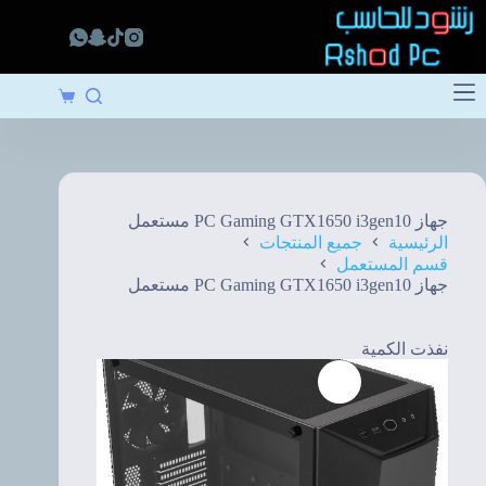
لتجاوز
لى
لمحتوى
عربة
التسوق
جهاز PC Gaming GTX1650 i3gen10 مستعمل
الرئيسية
جميع المنتجات
قسم المستعمل
جهاز PC Gaming GTX1650 i3gen10 مستعمل
نفذت الكمية