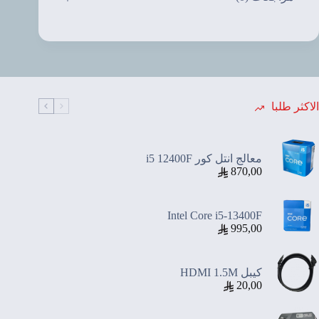
الاكثر طلبا
معالج انتل كور i5 12400F
870,00
Intel Core i5-13400F
995,00
كيبل HDMI 1.5M
20,00