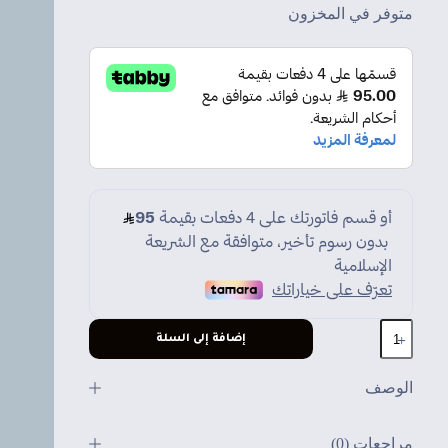
متوفر في المخزون
كمية
إضافة إلى السلة
باور
سبلاي
650w
الوصف
مراجعات (0)